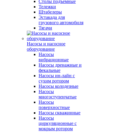
Столы подъемные
Тележки
Штабелеры
Эстакада для
грузового автомобиля
Тягачи
Насосы и насосное
оборудование
Насосы
вибрационные
Насосы дренажные и
фекальные
Насосы ин-лайн с
сухим ротором
Насосы колодезные
Насосы
многоступенчатые
Насосы
поверхностные
Насосы скважинные
Насосы
циркуляционные с
мокрым ротором