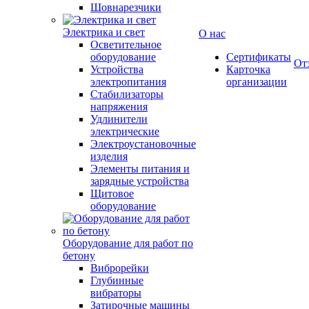
Шовнарезчики
Электрика и свет
О нас
Осветительное
оборудование
Сертификаты
От
Устройства
Карточка
электропитания
организации
Стабилизаторы
напряжения
Удлинители
электрические
Электроустановочные
изделия
Элементы питания и
зарядные устройства
Щитовое
оборудование
Оборудование для работ по
бетону
Виброрейки
Глубинные
вибраторы
Затирочные машины