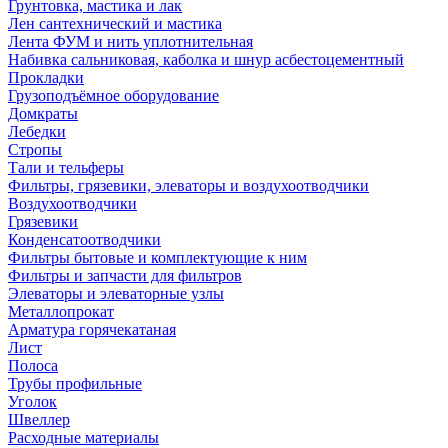
Грунтовка, мастика и лак
Лен сантехнический и мастика
Лента ФУМ и нить уплотнительная
Набивка сальниковая, каболка и шнур асбестоцементный
Прокладки
Грузоподъёмное оборудование
Домкраты
Лебедки
Стропы
Тали и тельферы
Фильтры, грязевики, элеваторы и воздухоотводчики
Воздухоотводчики
Грязевики
Конденсатоотводчики
Фильтры бытовые и комплектующие к ним
Фильтры и запчасти для фильтров
Элеваторы и элеваторные узлы
Металлопрокат
Арматура горячекатаная
Лист
Полоса
Трубы профильные
Уголок
Швеллер
Расходные материалы