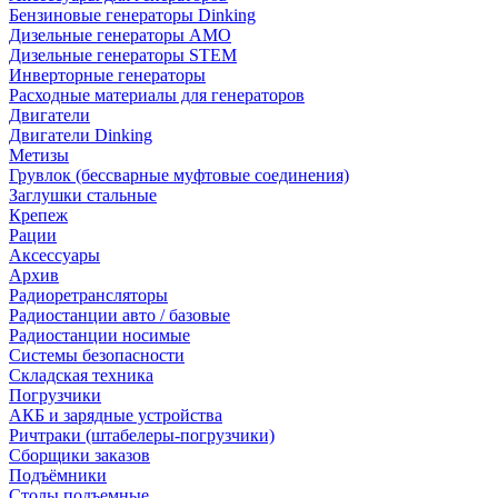
Бензиновые генераторы Dinking
Дизельные генераторы AMO
Дизельные генераторы STEM
Инверторные генераторы
Расходные материалы для генераторов
Двигатели
Двигатели Dinking
Метизы
Грувлок (бессварные муфтовые соединения)
Заглушки стальные
Крепеж
Рации
Аксессуары
Архив
Радиоретрансляторы
Радиостанции авто / базовые
Радиостанции носимые
Системы безопасности
Складская техника
Погрузчики
АКБ и зарядные устройства
Ричтраки (штабелеры-погрузчики)
Сборщики заказов
Подъёмники
Столы подъемные