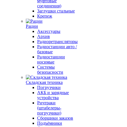
муфтовые
соединения)
Заглушки стальные
Крепеж
Рации
Аксессуары
Архив
Радиоретрансляторы
Радиостанции авто /
базовые
Радиостанции
носимые
Системы
безопасности
Складская техника
Погрузчики
АКБ и зарядные
устройства
Ричтраки
(штабелеры-
погрузчики)
Сборщики заказов
Подъёмники