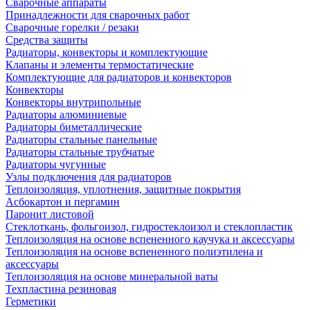
Сварочные аппараты
Принадлежности для сварочных работ
Сварочные горелки / резаки
Средства защиты
Радиаторы, конвекторы и комплектующие
Клапаны и элементы термостатические
Комплектующие для радиаторов и конвекторов
Конвекторы
Конвекторы внутрипольные
Радиаторы алюминиевые
Радиаторы биметаллические
Радиаторы стальные панельные
Радиаторы стальные трубчатые
Радиаторы чугунные
Узлы подключения для радиаторов
Теплоизоляция, уплотнения, защитные покрытия
Асбокартон и пергамин
Паронит листовой
Стеклоткань, фольгоизол, гидростеклоизол и стеклопластик
Теплоизоляция на основе вспененного каучука и аксессуары
Теплоизоляция на основе вспененного полиэтилена и
аксессуары
Теплоизоляция на основе минеральной ваты
Техпластина резиновая
Герметики