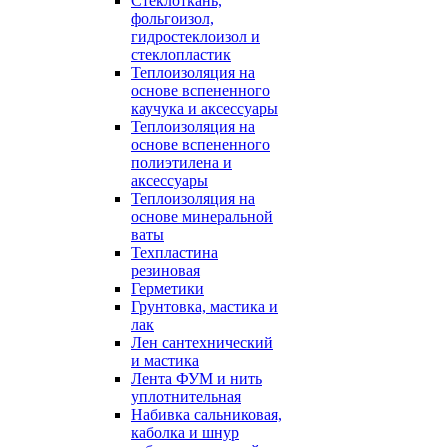
Стеклоткань,
фольгоизол,
гидростеклоизол и
стеклопластик
Теплоизоляция на
основе вспененного
каучука и аксессуары
Теплоизоляция на
основе вспененного
полиэтилена и
аксессуары
Теплоизоляция на
основе минеральной
ваты
Техпластина
резиновая
Герметики
Грунтовка, мастика и
лак
Лен сантехнический
и мастика
Лента ФУМ и нить
уплотнительная
Набивка сальниковая,
каболка и шнур