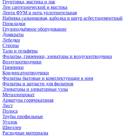
Грунтовка, мастика и лак
Лен сантехнический и мастика
Лента ФУМ и нить уплотнительная
Набивка сальниковая, каболка и шнур асбестоцементный
Прокладки
Грузоподъёмное оборудование
Домкраты
Лебедки
Стропы
Тали и тельферы
Фильтры, грязевики, элеваторы и воздухоотводчики
Воздухоотводчики
Грязевики
Конденсатоотводчики
Фильтры бытовые и комплектующие к ним
Фильтры и запчасти для фильтров
Элеваторы и элеваторные узлы
Металлопрокат
Арматура горячекатаная
Лист
Полоса
Трубы профильные
Уголок
Швеллер
Расходные материалы