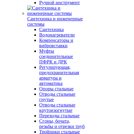
Ручной инструмент
Сантехника и инженерные
системы
Сантехника
Водонагреватели
Компенсаторы и
вибровставки
Муфты
соединительные
ПФРК и ДРК
Регулирующая,
предохранительная
арматура и
автоматика
Опоры стальные
Отводы стальные
гнутые
Отводы стальные
крутоизогнутые
Переходы стальные
Сгоны, бочата,
резьбы и отрезки труб
Тройники стальные