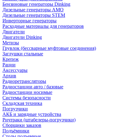
Бензиновые генераторы Dinking
Дизельные генераторы AMO
Дизельные генераторы STEM
Инверторные генераторы
Расходные материалы для генераторов
Двигатели
Двигатели Dinking
Метизы
Грувлок (бессварные муфтовые соединения)
Заглушки стальные
Крепеж
Рации
Аксессуары
Архив
Радиоретрансляторы
Радиостанции авто / базовые
Радиостанции носимые
Системы безопасности
Складская техника
Погрузчики
АКБ и зарядные устройства
Ричтраки (штабелеры-погрузчики)
Сборщики заказов
Подъёмники
Столы подъемные