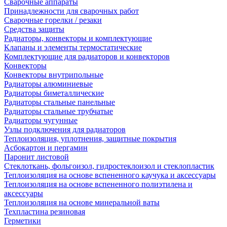
Сварочные аппараты
Принадлежности для сварочных работ
Сварочные горелки / резаки
Средства защиты
Радиаторы, конвекторы и комплектующие
Клапаны и элементы термостатические
Комплектующие для радиаторов и конвекторов
Конвекторы
Конвекторы внутрипольные
Радиаторы алюминиевые
Радиаторы биметаллические
Радиаторы стальные панельные
Радиаторы стальные трубчатые
Радиаторы чугунные
Узлы подключения для радиаторов
Теплоизоляция, уплотнения, защитные покрытия
Асбокартон и пергамин
Паронит листовой
Стеклоткань, фольгоизол, гидростеклоизол и стеклопластик
Теплоизоляция на основе вспененного каучука и аксессуары
Теплоизоляция на основе вспененного полиэтилена и
аксессуары
Теплоизоляция на основе минеральной ваты
Техпластина резиновая
Герметики