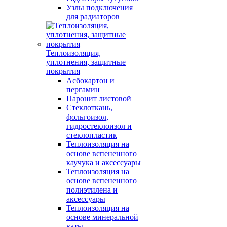
Узлы подключения
для радиаторов
Теплоизоляция,
уплотнения, защитные
покрытия
Асбокартон и
пергамин
Паронит листовой
Стеклоткань,
фольгоизол,
гидростеклоизол и
стеклопластик
Теплоизоляция на
основе вспененного
каучука и аксессуары
Теплоизоляция на
основе вспененного
полиэтилена и
аксессуары
Теплоизоляция на
основе минеральной
ваты