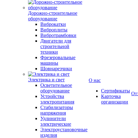
Дорожно-строительное
оборудование
Виброкатки
Виброплиты
Вибротрамбовки
Двигатели для
строительной
техники
Фрезеровальные
машины
Шовнарезчики
Электрика и свет
О нас
Осветительное
оборудование
Сертификаты
От
Устройства
Карточка
электропитания
организации
Стабилизаторы
напряжения
Удлинители
электрические
Электроустановочные
изделия