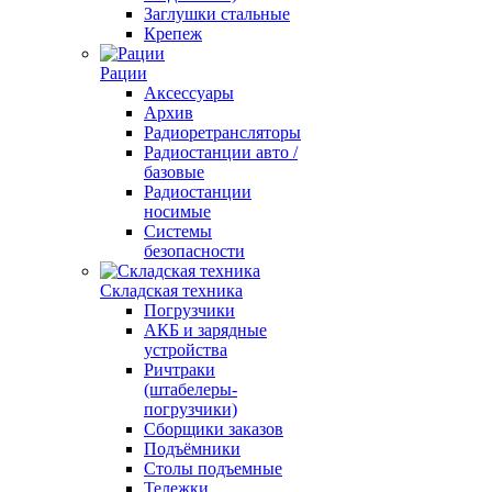
Заглушки стальные
Крепеж
Рации
Аксессуары
Архив
Радиоретрансляторы
Радиостанции авто /
базовые
Радиостанции
носимые
Системы
безопасности
Складская техника
Погрузчики
АКБ и зарядные
устройства
Ричтраки
(штабелеры-
погрузчики)
Сборщики заказов
Подъёмники
Столы подъемные
Тележки