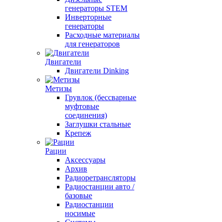
генераторы STEM
Инверторные
генераторы
Расходные материалы
для генераторов
Двигатели
Двигатели Dinking
Метизы
Грувлок (бессварные
муфтовые
соединения)
Заглушки стальные
Крепеж
Рации
Аксессуары
Архив
Радиоретрансляторы
Радиостанции авто /
базовые
Радиостанции
носимые