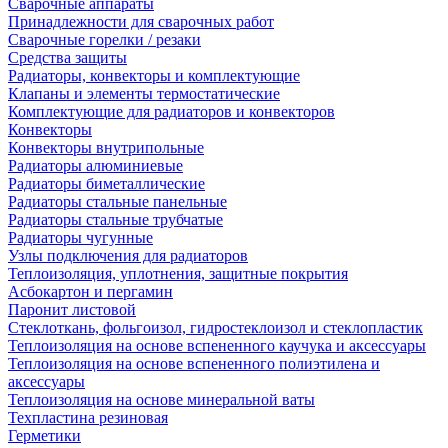
Сварочные аппараты
Принадлежности для сварочных работ
Сварочные горелки / резаки
Средства защиты
Радиаторы, конвекторы и комплектующие
Клапаны и элементы термостатические
Комплектующие для радиаторов и конвекторов
Конвекторы
Конвекторы внутрипольные
Радиаторы алюминиевые
Радиаторы биметаллические
Радиаторы стальные панельные
Радиаторы стальные трубчатые
Радиаторы чугунные
Узлы подключения для радиаторов
Теплоизоляция, уплотнения, защитные покрытия
Асбокартон и пергамин
Паронит листовой
Стеклоткань, фольгоизол, гидростеклоизол и стеклопластик
Теплоизоляция на основе вспененного каучука и аксессуары
Теплоизоляция на основе вспененного полиэтилена и
аксессуары
Теплоизоляция на основе минеральной ваты
Техпластина резиновая
Герметики