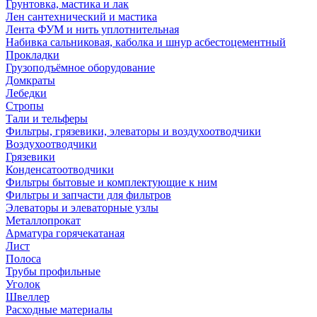
Грунтовка, мастика и лак
Лен сантехнический и мастика
Лента ФУМ и нить уплотнительная
Набивка сальниковая, каболка и шнур асбестоцементный
Прокладки
Грузоподъёмное оборудование
Домкраты
Лебедки
Стропы
Тали и тельферы
Фильтры, грязевики, элеваторы и воздухоотводчики
Воздухоотводчики
Грязевики
Конденсатоотводчики
Фильтры бытовые и комплектующие к ним
Фильтры и запчасти для фильтров
Элеваторы и элеваторные узлы
Металлопрокат
Арматура горячекатаная
Лист
Полоса
Трубы профильные
Уголок
Швеллер
Расходные материалы