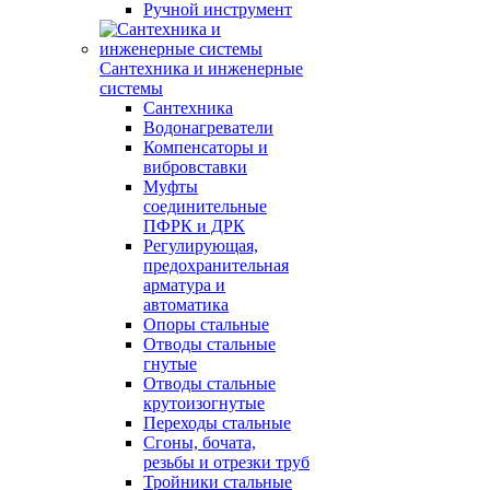
Ручной инструмент
Сантехника и инженерные
системы
Сантехника
Водонагреватели
Компенсаторы и
вибровставки
Муфты
соединительные
ПФРК и ДРК
Регулирующая,
предохранительная
арматура и
автоматика
Опоры стальные
Отводы стальные
гнутые
Отводы стальные
крутоизогнутые
Переходы стальные
Сгоны, бочата,
резьбы и отрезки труб
Тройники стальные