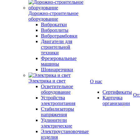
Дорожно-строительное
оборудование
Виброкатки
Виброплиты
Вибротрамбовки
Двигатели для
строительной
техники
Фрезеровальные
машины
Шовнарезчики
Электрика и свет
О нас
Осветительное
оборудование
Сертификаты
От
Устройства
Карточка
электропитания
организации
Стабилизаторы
напряжения
Удлинители
электрические
Электроустановочные
изделия