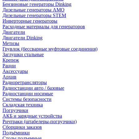
Бензиновые генераторы Dinking
Дизельные генераторы AMO
Дизельные генераторы STEM
Инверторные генераторы
Расходные материалы для генераторов
Двигатели
Двигатели Dinking
Метизы
Грувлок (бессварные муфтовые соединения)
Заглушки стальные
Крепеж
Рации
Аксессуары
Архив
Радиоретрансляторы
Радиостанции авто / базовые
Радиостанции носимые
Системы безопасности
Складская техника
Погрузчики
АКБ и зарядные устройства
Ричтраки (штабелеры-погрузчики)
Сборщики заказов
Подъёмники
Столы подъемные