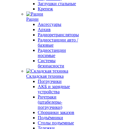
Заглушки стальные
Крепеж
Рации
Аксессуары
Архив
Радиоретрансляторы
Радиостанции авто /
базовые
Радиостанции
носимые
Системы
безопасности
Складская техника
Погрузчики
АКБ и зарядные
устройства
Ричтраки
(штабелеры-
погрузчики)
Сборщики заказов
Подъёмники
Столы подъемные
Тележки