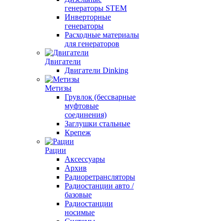
генераторы STEM
Инверторные
генераторы
Расходные материалы
для генераторов
Двигатели
Двигатели Dinking
Метизы
Грувлок (бессварные
муфтовые
соединения)
Заглушки стальные
Крепеж
Рации
Аксессуары
Архив
Радиоретрансляторы
Радиостанции авто /
базовые
Радиостанции
носимые