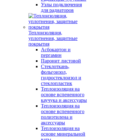
Узлы подключения
для радиаторов
Теплоизоляция,
уплотнения, защитные
покрытия
Асбокартон и
пергамин
Паронит листовой
Стеклоткань,
фольгоизол,
гидростеклоизол и
стеклопластик
Теплоизоляция на
основе вспененного
каучука и аксессуары
Теплоизоляция на
основе вспененного
полиэтилена и
аксессуары
Теплоизоляция на
основе минеральной
ваты