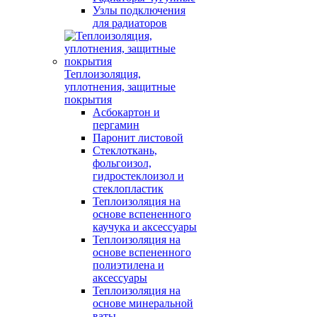
Узлы подключения
для радиаторов
Теплоизоляция,
уплотнения, защитные
покрытия
Асбокартон и
пергамин
Паронит листовой
Стеклоткань,
фольгоизол,
гидростеклоизол и
стеклопластик
Теплоизоляция на
основе вспененного
каучука и аксессуары
Теплоизоляция на
основе вспененного
полиэтилена и
аксессуары
Теплоизоляция на
основе минеральной
ваты