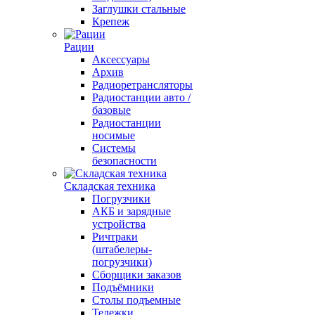
Заглушки стальные
Крепеж
Рации
Аксессуары
Архив
Радиоретрансляторы
Радиостанции авто /
базовые
Радиостанции
носимые
Системы
безопасности
Складская техника
Погрузчики
АКБ и зарядные
устройства
Ричтраки
(штабелеры-
погрузчики)
Сборщики заказов
Подъёмники
Столы подъемные
Тележки