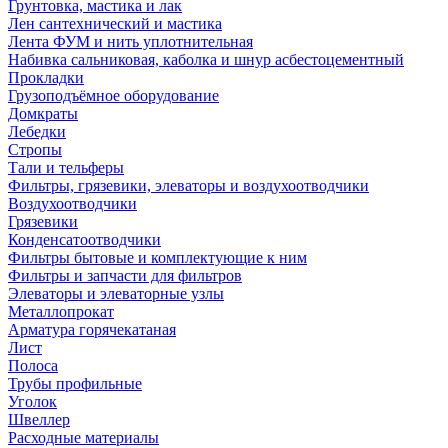
Грунтовка, мастика и лак
Лен сантехнический и мастика
Лента ФУМ и нить уплотнительная
Набивка сальниковая, каболка и шнур асбестоцементный
Прокладки
Грузоподъёмное оборудование
Домкраты
Лебедки
Стропы
Тали и тельферы
Фильтры, грязевики, элеваторы и воздухоотводчики
Воздухоотводчики
Грязевики
Конденсатоотводчики
Фильтры бытовые и комплектующие к ним
Фильтры и запчасти для фильтров
Элеваторы и элеваторные узлы
Металлопрокат
Арматура горячекатаная
Лист
Полоса
Трубы профильные
Уголок
Швеллер
Расходные материалы