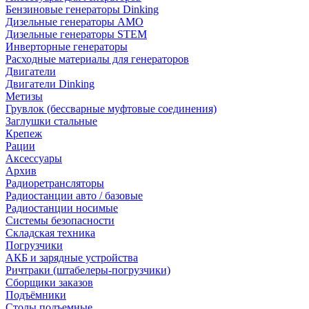
Бензиновые генераторы Dinking
Дизельные генераторы AMO
Дизельные генераторы STEM
Инверторные генераторы
Расходные материалы для генераторов
Двигатели
Двигатели Dinking
Метизы
Грувлок (бессварные муфтовые соединения)
Заглушки стальные
Крепеж
Рации
Аксессуары
Архив
Радиоретрансляторы
Радиостанции авто / базовые
Радиостанции носимые
Системы безопасности
Складская техника
Погрузчики
АКБ и зарядные устройства
Ричтраки (штабелеры-погрузчики)
Сборщики заказов
Подъёмники
Столы подъемные