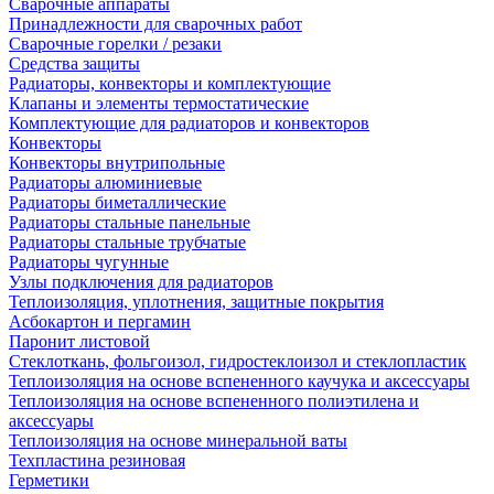
Сварочные аппараты
Принадлежности для сварочных работ
Сварочные горелки / резаки
Средства защиты
Радиаторы, конвекторы и комплектующие
Клапаны и элементы термостатические
Комплектующие для радиаторов и конвекторов
Конвекторы
Конвекторы внутрипольные
Радиаторы алюминиевые
Радиаторы биметаллические
Радиаторы стальные панельные
Радиаторы стальные трубчатые
Радиаторы чугунные
Узлы подключения для радиаторов
Теплоизоляция, уплотнения, защитные покрытия
Асбокартон и пергамин
Паронит листовой
Стеклоткань, фольгоизол, гидростеклоизол и стеклопластик
Теплоизоляция на основе вспененного каучука и аксессуары
Теплоизоляция на основе вспененного полиэтилена и
аксессуары
Теплоизоляция на основе минеральной ваты
Техпластина резиновая
Герметики