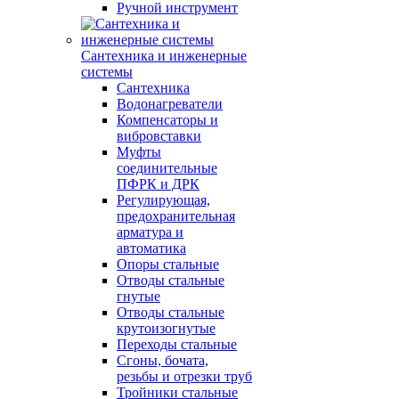
Ручной инструмент
Сантехника и инженерные
системы
Сантехника
Водонагреватели
Компенсаторы и
вибровставки
Муфты
соединительные
ПФРК и ДРК
Регулирующая,
предохранительная
арматура и
автоматика
Опоры стальные
Отводы стальные
гнутые
Отводы стальные
крутоизогнутые
Переходы стальные
Сгоны, бочата,
резьбы и отрезки труб
Тройники стальные