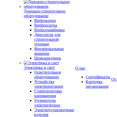
Дорожно-строительное
оборудование
Виброкатки
Виброплиты
Вибротрамбовки
Двигатели для
строительной
техники
Фрезеровальные
машины
Шовнарезчики
Электрика и свет
О нас
Осветительное
оборудование
Сертификаты
От
Устройства
Карточка
электропитания
организации
Стабилизаторы
напряжения
Удлинители
электрические
Электроустановочные
изделия