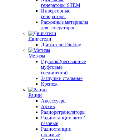
генераторы STEM
Инверторные
генераторы
Расходные материалы
для генераторов
Двигатели
Двигатели Dinking
Метизы
Грувлок (бессварные
муфтовые
соединения)
Заглушки стальные
Крепеж
Рации
Аксессуары
Архив
Радиоретрансляторы
Радиостанции авто /
базовые
Радиостанции
носимые